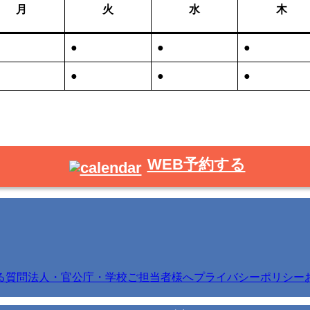
月
火
水
木
●
●
●
●
●
●
WEB予約する
る質問
法人・官公庁・学校ご担当者様へ
プライバシーポリシー