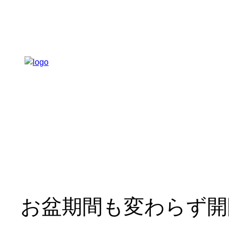
内
容
を
ス
キ
ッ
プ
お盆期間も変わらず開