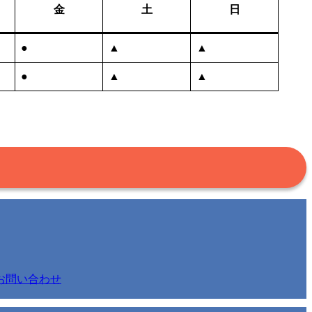
金
土
日
●
▲
▲
●
▲
▲
お問い合わせ