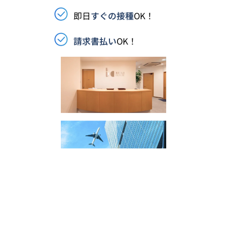
即日
すぐの接種
OK！
請求書払い
OK！