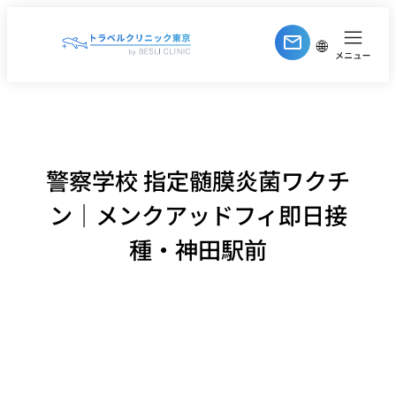
内
容
🌐
を
ス
キ
ッ
プ
警察学校 指定髄膜炎菌ワクチ
ン｜メンクアッドフィ即日接
種・神田駅前