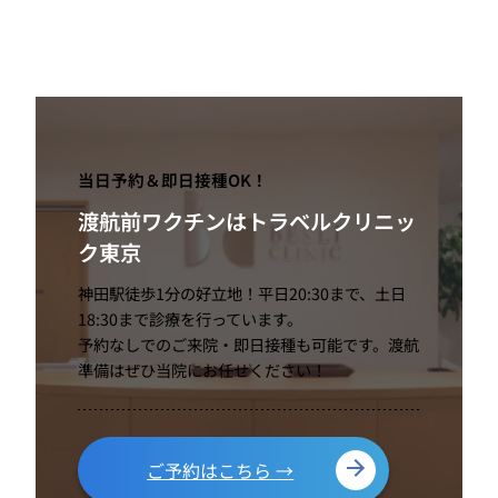
当日予約＆即日接種OK！
渡航前ワクチンはトラベルクリニッ
ク東京
神田駅徒歩1分の好立地！平日20:30まで、土日
18:30まで診療を行っています。
予約なしでのご来院・即日接種も可能です。渡航
準備はぜひ当院にお任せください！
ご予約はこちら →