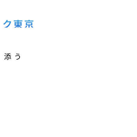
ック東京
り添う