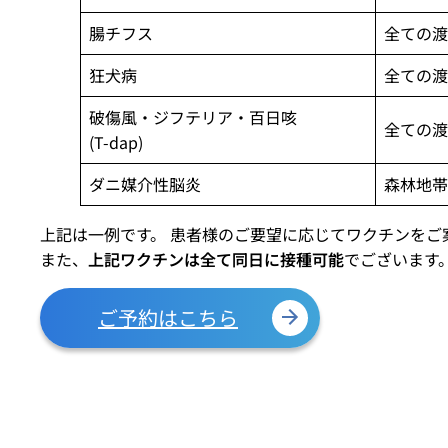
腸チフス
全ての渡
狂犬病
全ての渡
破傷風・ジフテリア・百日咳
全ての渡
(T-dap)
ダニ媒介性脳炎
森林地帯
上記は一例です。 患者様のご要望に応じてワクチンをご
また、
上記ワクチンは全て同日に接種可能
でございます
ご予約はこちら