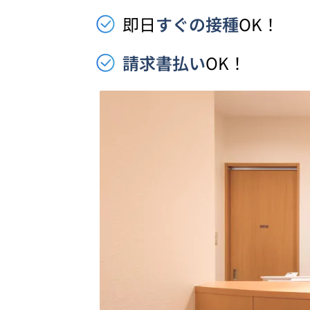
即日
すぐの接種
OK！
請求書払い
OK！