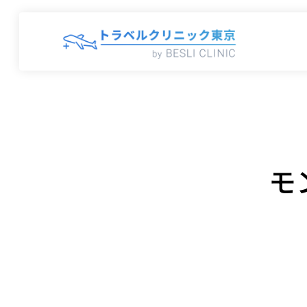
内
容
を
ス
キ
ッ
プ
モ