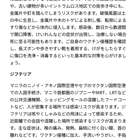
や、古い建物が多いイントラムロス地区での街歩き中にも、
金属片や釘を踏んでしまうリスクがあります。破傷風菌は土
の中に生息し、金属片や木のトゲによる刺し傷、転倒による
すり傷などから体内に侵入します。感染後、数日から数週間
で開口障害、けいれんなどの症状が出現し、治療しない場合
死に至る可能性もあります。ご自身のワクチン接種歴を確認
し、長ズボンや歩きやすい靴を着用する、けがをしたらすぐ
に傷口を洗浄・消毒するといった基本的な対策を心がけまし
ょう。
ジフテリア
マニラのニノイ・アキノ国際空港やセブのマクタン国際空港
での入国手続き、マニラ首都圏のジプニーやMRT、LRTなど
の公共交通機関、ショッピングモールの混雑したフードコー
トなど、人が密集する場所では感染リスクが高まります。ジ
フテリアは咳やくしゃみなどの飛沫によって感染するため、
近距離での会話や混雑した場所で感染するリスクが高まりま
す。主な症状は、喉の痛み、発熱、扁桃に付く白い膜、首の
腫れなどです。ワクチン接種に加え、手洗いやうがい、手指