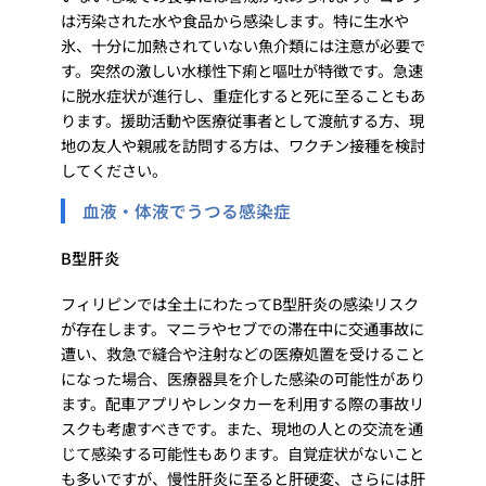
は汚染された水や食品から感染します。特に生水や
氷、十分に加熱されていない魚介類には注意が必要で
す。突然の激しい水様性下痢と嘔吐が特徴です。急速
に脱水症状が進行し、重症化すると死に至ることもあ
ります。援助活動や医療従事者として渡航する方、現
地の友人や親戚を訪問する方は、ワクチン接種を検討
してください。
血液・体液でうつる感染症
B型肝炎
フィリピンでは全土にわたってB型肝炎の感染リスク
が存在します。マニラやセブでの滞在中に交通事故に
遭い、救急で縫合や注射などの医療処置を受けること
になった場合、医療器具を介した感染の可能性があり
ます。配車アプリやレンタカーを利用する際の事故リ
スクも考慮すべきです。また、現地の人との交流を通
じて感染する可能性もあります。自覚症状がないこと
も多いですが、慢性肝炎に至ると肝硬変、さらには肝