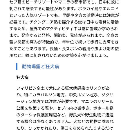
セブ島のビーチリゾートやマニラの都市部でも、日中に蚊に
刺されて感染する可能性があります。ボラカイ島やエルニド
といった人気リゾートでも、早朝や夕方の活動時には注意が
必要です。チクングニア熱を媒介する蚊は日中も活発に活動
するため、屋外でのアクティビティ中は常に警戒が求められ
ます。発症すると発熱、関節炎、発疹がみられます。全身の
強い関節の痛みが特徴的で、年単位で続いて歩行に支障をき
たすこともあります。長袖・長ズボンの着用や虫よけ剤の使
用など、蚊に刺されないための対策を心がけましょう。
動物曝露と狂犬病
狂犬病
フィリピン全土で犬による狂犬病感染のリスクがあ
り、特にカラバルソン地方、中央ルソン地方、ソクサ
ージェン地方では注意が必要です。マニラのリサール
公園を散策する際や、セブ市内の街歩き、ボホール島
のターシャ保護区周辺など、野良犬や野生動物に遭遇
する機会は少なくありません。犬などの動物に噛まれ
たり、ひっかかれたり、傷口をなめられたりするだけ