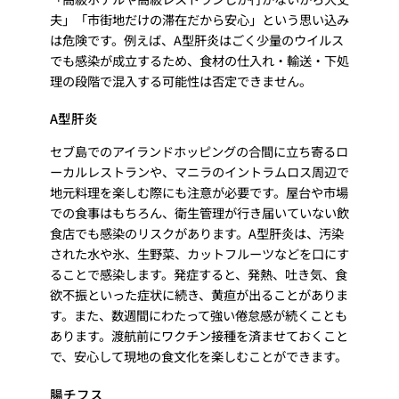
夫」「市街地だけの滞在だから安心」という思い込み
は危険です。例えば、A型肝炎はごく少量のウイルス
でも感染が成立するため、食材の仕入れ・輸送・下処
理の段階で混入する可能性は否定できません。
A型肝炎
セブ島でのアイランドホッピングの合間に立ち寄るロ
ーカルレストランや、マニラのイントラムロス周辺で
地元料理を楽しむ際にも注意が必要です。屋台や市場
での食事はもちろん、衛生管理が行き届いていない飲
食店でも感染のリスクがあります。A型肝炎は、汚染
された水や氷、生野菜、カットフルーツなどを口にす
ることで感染します。発症すると、発熱、吐き気、食
欲不振といった症状に続き、黄疸が出ることがありま
す。また、数週間にわたって強い倦怠感が続くことも
あります。渡航前にワクチン接種を済ませておくこと
で、安心して現地の食文化を楽しむことができます。
腸チフス