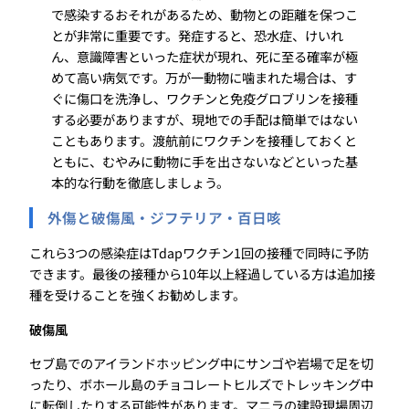
で感染するおそれがあるため、動物との距離を保つこ
とが非常に重要です。発症すると、恐水症、けいれ
ん、意識障害といった症状が現れ、死に至る確率が極
めて高い病気です。万が一動物に噛まれた場合は、す
ぐに傷口を洗浄し、ワクチンと免疫グロブリンを接種
する必要がありますが、現地での手配は簡単ではない
こともあります。渡航前にワクチンを接種しておくと
ともに、むやみに動物に手を出さないなどといった基
本的な行動を徹底しましょう。
外傷と破傷風・ジフテリア・百日咳
これら3つの感染症はTdapワクチン1回の接種で同時に予防
できます。最後の接種から10年以上経過している方は追加接
種を受けることを強くお勧めします。
破傷風
セブ島でのアイランドホッピング中にサンゴや岩場で足を切
ったり、ボホール島のチョコレートヒルズでトレッキング中
に転倒したりする可能性があります。マニラの建設現場周辺