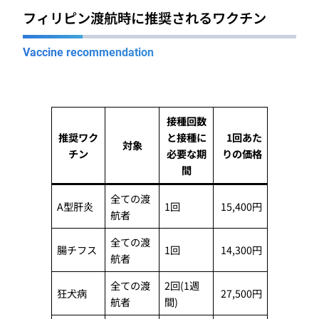
フィリピン渡航時に推奨されるワクチン
Vaccine recommendation
接種回数
推奨ワク
と接種に
1回あた
対象
チン
必要な期
りの価格
間
全ての渡
A型肝炎
1回
15,400円
航者
全ての渡
腸チフス
1回
14,300円
航者
全ての渡
2回(1週
狂犬病
27,500円
航者
間)