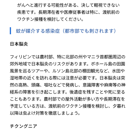
がんへと進行する可能性がある、決して軽視できない
疾患です。長期滞在者や医療従事者は特に、渡航前の
ワクチン接種を検討してください。
蚊が媒介する感染症（都市部でも刺されます）
日本脳炎
フィリピンでは農村部、特に北部の州やマニラ首都圏周辺の
郊外地域で日本脳炎のリスクがあります。ボホール島の田園
風景を巡るツアーや、ルソン島北部の棚田観光など、水田や
湿地帯の近くを訪れる際には注意が必要です。日本脳炎は突
然の高熱、頭痛、嘔吐などで発病し、意識障害や麻痺等の神
経系の障害を引き起こします。後遺症を残すことや死に至る
こともあります。農村部での屋外活動が多い方や長期滞在を
予定している方は、渡航前のワクチン接種を検討し、夕暮れ
以降は虫よけ対策を徹底しましょう。
チクングニア