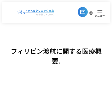
内
容
🌐
を
ス
キ
ッ
プ
フィリピン渡航に関する医療概
要.