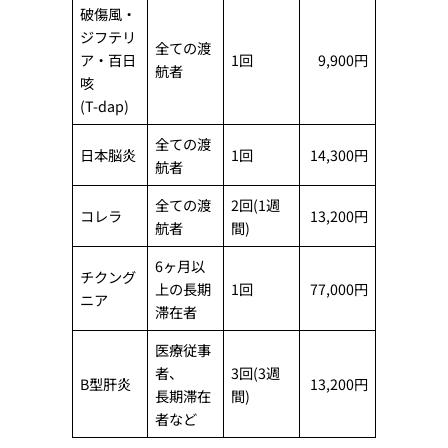
破傷風・
ジフテリ
全ての渡
ア・百日
1回
9,900円
航者
咳
(T-dap)
全ての渡
日本脳炎
1回
14,300円
航者
全ての渡
2回(1週
コレラ
13,200円
航者
間)
6ヶ月以
チクング
上の長期
1回
77,000円
ニア
滞在者
医療従事
者、
3回(3週
B型肝炎
13,200円
長期滞在
間)
者など