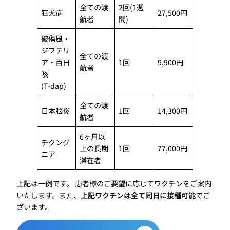
全ての渡
2回(1週
狂犬病
27,500円
航者
間)
破傷風・
ジフテリ
全ての渡
ア・百日
1回
9,900円
航者
咳
(T-dap)
全ての渡
日本脳炎
1回
14,300円
航者
6ヶ月以
チクング
上の長期
1回
77,000円
ニア
滞在者
上記は一例です。 患者様のご要望に応じてワクチンをご案内
いたします。また、
上記ワクチンは全て同日に接種可能
でご
ざいます。