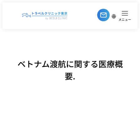
内
容
🌐
を
ス
キ
ッ
プ
ベトナム渡航に関する医療概
要.