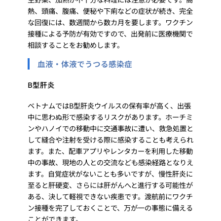
熱、頭痛、腹痛、便秘や下痢などの症状が続き、完全
な回復には、数週間から数カ月を要します。ワクチン
接種による予防が有効ですので、出発前に医療機関で
相談することをお勧めします。
血液・体液でうつる感染症
B型肝炎
ベトナムではB型肝炎ウイルスの保有率が高く、出張
中に思わぬ形で感染するリスクがあります。ホーチミ
ンやハノイでの移動中に交通事故に遭い、救急処置と
して縫合や注射を受ける際に感染することも考えられ
ます。また、配車アプリやレンタカーを利用した移動
中の事故、現地の人との交流なども感染経路となりえ
ます。自覚症状がないことも多いですが、慢性肝炎に
至ると肝硬変、さらには肝がんへと進行する可能性が
ある、決して軽視できない疾患です。渡航前にワクチ
ン接種を完了しておくことで、万が一の事態に備える
ことができます。