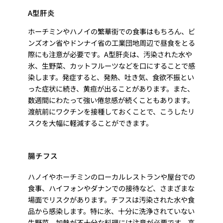
A型肝炎
ホーチミンやハノイの繁華街での食事はもちろん、ビ
ンズオン省やドンナイ省の工業団地周辺で昼食をとる
際にも注意が必要です。A型肝炎は、汚染された水や
氷、生野菜、カットフルーツなどを口にすることで感
染します。発症すると、発熱、吐き気、食欲不振とい
った症状に続き、黄疸が出ることがあります。また、
数週間にわたって強い倦怠感が続くこともあります。
渡航前にワクチンを接種しておくことで、こうしたリ
スクを大幅に軽減することができます。
腸チフス
ハノイやホーチミンのローカルレストランや屋台での
食事、ハイフォンやダナンでの接待など、さまざまな
場面でリスクがあります。チフスは汚染された水や食
品から感染します。特に氷、十分に洗浄されていない
生野菜、加熱が不十分な料理には注意が必要です。高