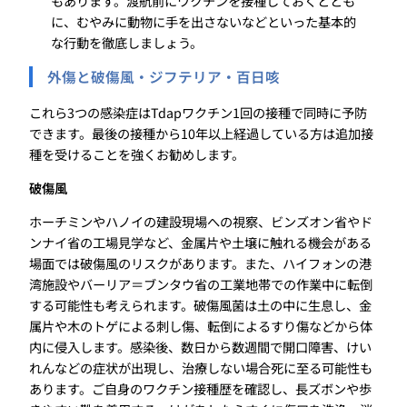
もあります。渡航前にワクチンを接種しておくととも
に、むやみに動物に手を出さないなどといった基本的
な行動を徹底しましょう。
外傷と破傷風・ジフテリア・百日咳
これら3つの感染症はTdapワクチン1回の接種で同時に予防
できます。最後の接種から10年以上経過している方は追加接
種を受けることを強くお勧めします。
破傷風
ホーチミンやハノイの建設現場への視察、ビンズオン省やド
ンナイ省の工場見学など、金属片や土壌に触れる機会がある
場面では破傷風のリスクがあります。また、ハイフォンの港
湾施設やバーリア＝ブンタウ省の工業地帯での作業中に転倒
する可能性も考えられます。破傷風菌は土の中に生息し、金
属片や木のトゲによる刺し傷、転倒によるすり傷などから体
内に侵入します。感染後、数日から数週間で開口障害、けい
れんなどの症状が出現し、治療しない場合死に至る可能性も
あります。ご自身のワクチン接種歴を確認し、長ズボンや歩