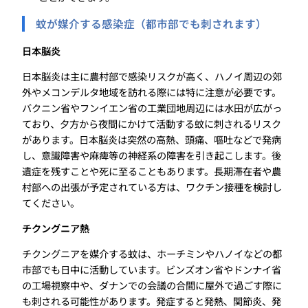
蚊が媒介する感染症（都市部でも刺されます）
日本脳炎
日本脳炎は主に農村部で感染リスクが高く、ハノイ周辺の郊
外やメコンデルタ地域を訪れる際には特に注意が必要です。
バクニン省やフンイエン省の工業団地周辺には水田が広がっ
ており、夕方から夜間にかけて活動する蚊に刺されるリスク
があります。日本脳炎は突然の高熱、頭痛、嘔吐などで発病
し、意識障害や麻痺等の神経系の障害を引き起こします。後
遺症を残すことや死に至ることもあります。長期滞在者や農
村部への出張が予定されている方は、ワクチン接種を検討し
てください。
チクングニア熱
チクングニアを媒介する蚊は、ホーチミンやハノイなどの都
市部でも日中に活動しています。ビンズオン省やドンナイ省
の工場視察中や、ダナンでの会議の合間に屋外で過ごす際に
も刺される可能性があります。発症すると発熱、関節炎、発