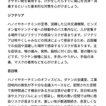
きやすい靴を着用する、けがをしたらすぐに傷口を洗浄・消
毒するといった基本的な対策を心がけましょう。
ジフテリア
ハノイやホーチミンの空港、混雑した公共交通機関、ビンズ
オン省やドンナイ省への移動中のバス車内など、人が密集す
る場所ではジフテリアの感染リスクが高まります。ジフテリ
アは咳やくしゃみなどの飛沫によって感染するため、近距離
での会話や混雑した場所で感染するリスクが高まります。主
な症状は、喉の痛み、発熱、扁桃に付く白い膜、首の腫れな
どです。ワクチン接種に加え、手洗いやうがい、手指の消
毒、マスクの着用などを心がけましょう。
百日咳
ハノイやホーチミンのオフィスビル、ダナンの会議室、工業
団地内の換気が不十分な会議スペースなど、密閉された空間
で長時間過ごす機会がある方は注意が必要です。百日咳は飛
沫やエアロゾルによって感染し、換気の悪い空間では特に感
染リスクが高まります。激しい咳が数週間続き、息苦しくな