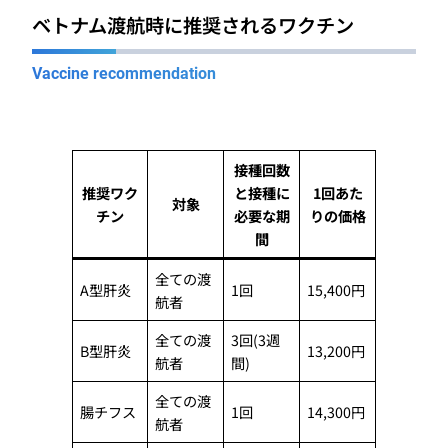
ベトナム渡航時に推奨されるワクチン
Vaccine recommendation
接種回数
推奨ワク
と接種に
1回あた
対象
チン
必要な期
りの価格
間
全ての渡
A型肝炎
1回
15,400円
航者
全ての渡
3回(3週
B型肝炎
13,200円
航者
間)
全ての渡
腸チフス
1回
14,300円
航者